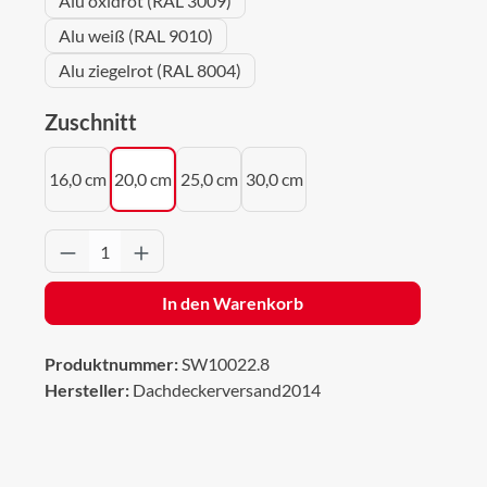
Alu oxidrot (RAL 3009)
Alu weiß (RAL 9010)
Alu ziegelrot (RAL 8004)
auswählen
Zuschnitt
16,0 cm
20,0 cm
25,0 cm
30,0 cm
Produkt Anzahl: Gib den gewünschten Wert 
In den Warenkorb
Produktnummer:
SW10022.8
Hersteller:
Dachdeckerversand2014