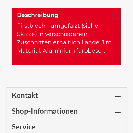
Beschreibung
Firstblech - umgefalzt (siehe
Skizze) in verschiedenen
Zuschnitten erhältlich Länge: 1 m
Material: Aluminium farbbesc…
Mehr
Kontakt
Shop-Informationen
Service