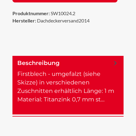
Produktnummer:
SW10024.2
Hersteller:
Dachdeckerversand2014
Beschreibung
Firstblech - umgefalzt (siehe
Skizze) in verschiedenen
Zuschnitten erhältlich Länge: 1 m
Material: Titanzink 0,7 mm st…
Mehr