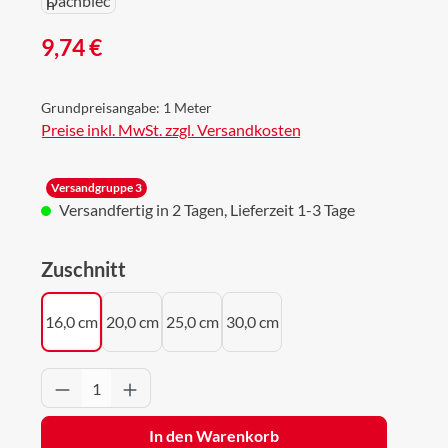
Regulärer Preis:
9,74 €
Grundpreisangabe:
1 Meter
Preise inkl. MwSt. zzgl. Versandkosten
Versandgruppe 3
Versandfertig in 2 Tagen, Lieferzeit 1-3 Tage
auswählen
Zuschnitt
16,0 cm
20,0 cm
25,0 cm
30,0 cm
Produkt Anzahl: Gib den gewünschten Wert 
In den Warenkorb