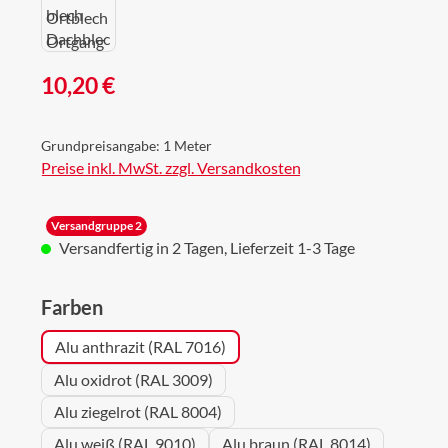
Regulärer Preis:
10,20 €
Grundpreisangabe:
1 Meter
Preise inkl. MwSt. zzgl. Versandkosten
Versandgruppe 2
Versandfertig in 2 Tagen, Lieferzeit 1-3 Tage
auswählen
Farben
Alu anthrazit (RAL 7016)
Alu oxidrot (RAL 3009)
Alu ziegelrot (RAL 8004)
Alu weiß (RAL 9010)
Alu braun (RAL 8014)