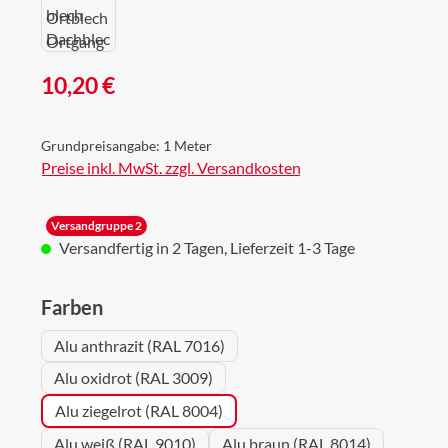
Regulärer Preis:
10,20 €
Grundpreisangabe:
1 Meter
Preise inkl. MwSt. zzgl. Versandkosten
Versandgruppe 2
Versandfertig in 2 Tagen, Lieferzeit 1-3 Tage
auswählen
Farben
Alu anthrazit (RAL 7016)
Alu oxidrot (RAL 3009)
Alu ziegelrot (RAL 8004)
Alu weiß (RAL 9010)
Alu braun (RAL 8014)