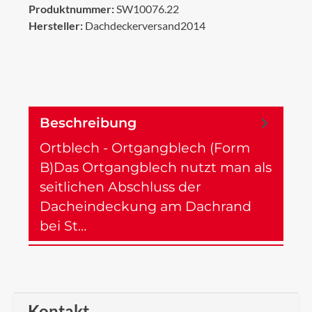
Produktnummer:
SW10076.22
Hersteller:
Dachdeckerversand2014
Beschreibung
Ortblech - Ortgangblech (Form
B)Das Ortgangblech nutzt man als
seitlichen Abschluss der
Dacheindeckung am Dachrand
bei St…
Mehr
Kontakt