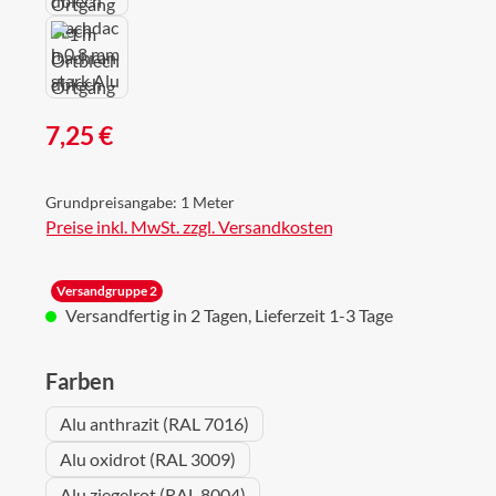
Regulärer Preis:
7,25 €
Grundpreisangabe:
1 Meter
Preise inkl. MwSt. zzgl. Versandkosten
Versandgruppe 2
Versandfertig in 2 Tagen, Lieferzeit 1-3 Tage
auswählen
Farben
Alu anthrazit (RAL 7016)
Alu oxidrot (RAL 3009)
Alu ziegelrot (RAL 8004)