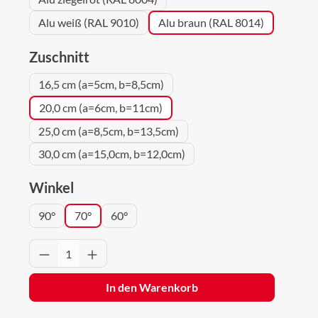
Alu weiß (RAL 9010)
Alu braun (RAL 8014)
auswählen
Zuschnitt
16,5 cm (a=5cm, b=8,5cm)
20,0 cm (a=6cm, b=11cm)
25,0 cm (a=8,5cm, b=13,5cm)
30,0 cm (a=15,0cm, b=12,0cm)
auswählen
Winkel
90°
70°
60°
Produkt Anzahl: Gib den gewünschten Wert 
In den Warenkorb