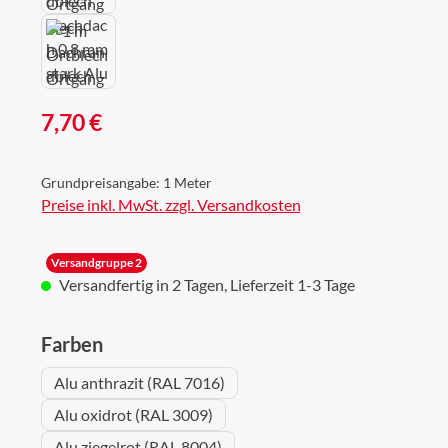
Regulärer Preis:
7,70 €
Grundpreisangabe:
1 Meter
Preise inkl. MwSt. zzgl. Versandkosten
Versandgruppe 2
Versandfertig in 2 Tagen, Lieferzeit 1-3 Tage
auswählen
Farben
Alu anthrazit (RAL 7016)
Alu oxidrot (RAL 3009)
Alu ziegelrot (RAL 8004)