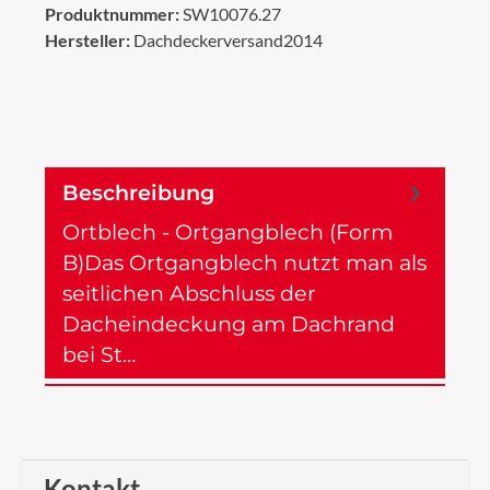
Produktnummer:
SW10076.27
Hersteller:
Dachdeckerversand2014
Beschreibung
Ortblech - Ortgangblech (Form
B)Das Ortgangblech nutzt man als
seitlichen Abschluss der
Dacheindeckung am Dachrand
bei St…
Mehr
Kontakt