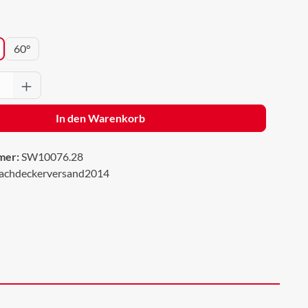
wählen
60°
Anzahl: Gib den gewünschten Wert ein oder 
In den Warenkorb
mer:
SW10076.28
achdeckerversand2014