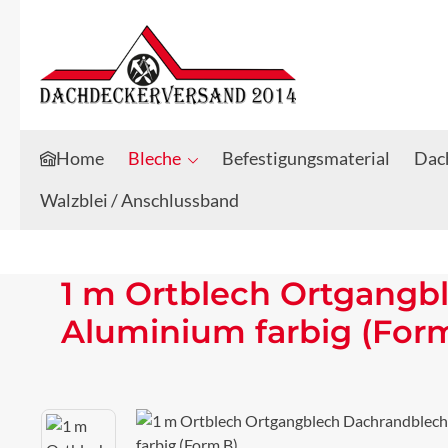
Zum Hauptinhalt springen
Zur Suche springen
Home
Bleche
Befestigungsmaterial
Dach
Walzblei / Anschlussband
1 m Ortblech Ortgangb
Aluminium farbig (For
Bildergalerie überspringen