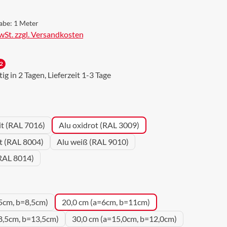
abe:
1 Meter
MwSt. zzgl. Versandkosten
2
g in 2 Tagen, Lieferzeit 1-3 Tage
wählen
it (RAL 7016)
Alu oxidrot (RAL 3009)
ot (RAL 8004)
Alu weiß (RAL 9010)
RAL 8014)
uswählen
5cm, b=8,5cm)
20,0 cm (a=6cm, b=11cm)
8,5cm, b=13,5cm)
30,0 cm (a=15,0cm, b=12,0cm)