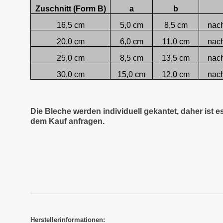
Zuschnitt (Form B)
a
b
16,5 cm
5,0 cm
8,5 cm
nac
20,0 cm
6,0 cm
11,0 cm
nac
25,0 cm
8,5 cm
13,5 cm
nac
30,0 cm
15,0 cm
12,0 cm
nac
Die Bleche werden individuell gekantet, daher ist 
dem Kauf anfragen.
Herstellerinformationen: