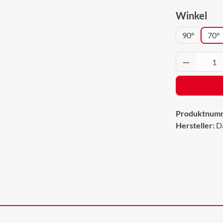
aus
Winkel
90°
70°
Produkt 
Produktnum
Hersteller:
D