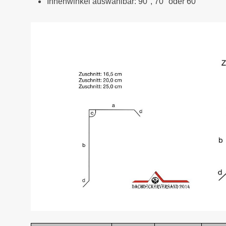
Innenwinkel auswählbar: 90°, 70° oder 60°