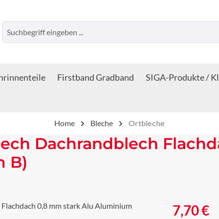
rinnenteile
Firstband Gradband
SIGA-Produkte / K
Home
Bleche
Ortbleche
lech Dachrandblech Flachd
m B)
Regulärer Prei
7,70 €