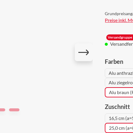
Grundpreisang
Preise inkl. 
Versandgruppe 
Versandferti
aus
Farben
Alu anthraz
Alu ziegelr
Alu braun 
a
Zuschnitt
16,5 cm (a=
25,0 cm (a=