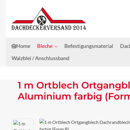
Zum Hauptinhalt springen
Zur Suche springen
Home
Bleche
Befestigungsmaterial
Dach
Walzblei / Anschlussband
1 m Ortblech Ortgangb
Aluminium farbig (For
Bildergalerie überspringen