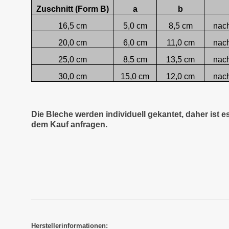
Zuschnitt (Form B)
a
b
16,5 cm
5,0 cm
8,5 cm
nac
20,0 cm
6,0 cm
11,0 cm
nac
25,0 cm
8,5 cm
13,5 cm
nac
30,0 cm
15,0 cm
12,0 cm
nac
Die Bleche werden individuell gekantet, daher ist 
dem Kauf anfragen.
Herstellerinformationen: