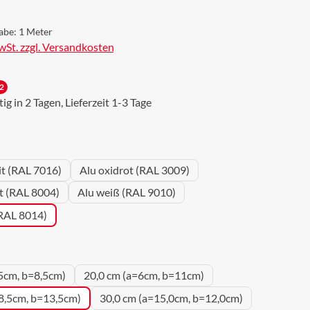
abe:
1 Meter
MwSt. zzgl. Versandkosten
2
g in 2 Tagen, Lieferzeit 1-3 Tage
wählen
it (RAL 7016)
Alu oxidrot (RAL 3009)
ot (RAL 8004)
Alu weiß (RAL 9010)
(RAL 8014)
uswählen
5cm, b=8,5cm)
20,0 cm (a=6cm, b=11cm)
8,5cm, b=13,5cm)
30,0 cm (a=15,0cm, b=12,0cm)