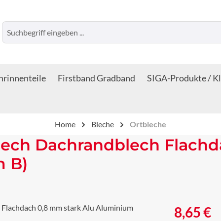
rinnenteile
Firstband Gradband
SIGA-Produkte / K
Home
Bleche
Ortbleche
lech Dachrandblech Flachd
m B)
Regulärer Prei
8,65 €