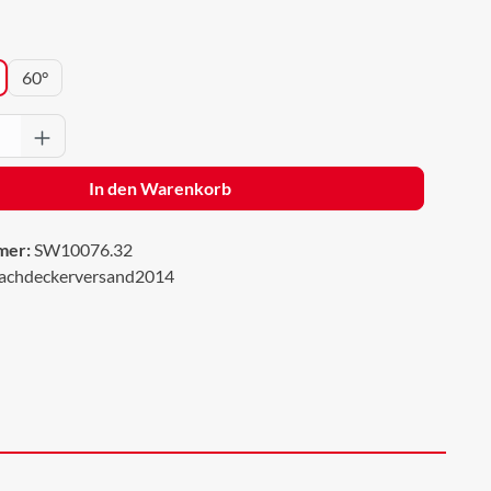
wählen
60°
Anzahl: Gib den gewünschten Wert ein oder 
In den Warenkorb
mer:
SW10076.32
achdeckerversand2014