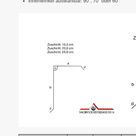
Innenwinkel auswählbar: 90°, 70° oder 60°