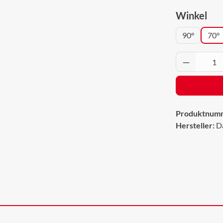
aus
Winkel
90°
70°
Produkt 
Produktnum
Hersteller:
D