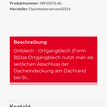
Produktnummer:
SW10076.46
Hersteller:
Dachdeckerversand2014
Beschreibung
Ortblech - Ortgangblech (Form
B)Das Ortgangblech nutzt man als
seitlichen Abschluss der
Dacheindeckung am Dachrand
bei St…
Mehr
Kontakt