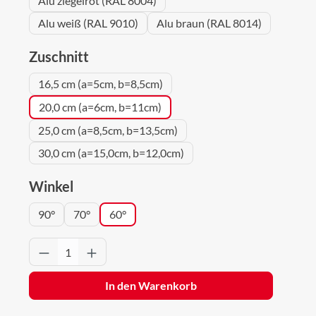
Alu ziegelrot (RAL 8004)
Alu weiß (RAL 9010)
Alu braun (RAL 8014)
auswählen
Zuschnitt
16,5 cm (a=5cm, b=8,5cm)
20,0 cm (a=6cm, b=11cm)
25,0 cm (a=8,5cm, b=13,5cm)
30,0 cm (a=15,0cm, b=12,0cm)
auswählen
Winkel
90°
70°
60°
Produkt Anzahl: Gib den gewünschten Wert 
In den Warenkorb