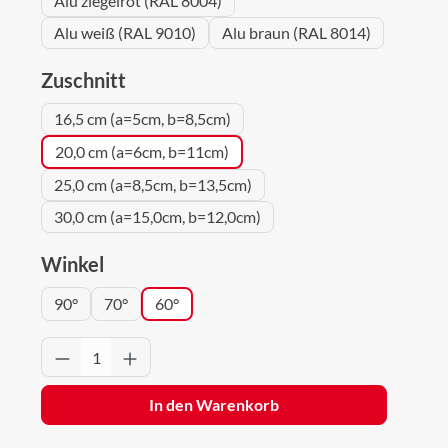
Alu ziegelrot (RAL 8004)
Alu weiß (RAL 9010)
Alu braun (RAL 8014)
auswählen
Zuschnitt
16,5 cm (a=5cm, b=8,5cm)
20,0 cm (a=6cm, b=11cm)
25,0 cm (a=8,5cm, b=13,5cm)
30,0 cm (a=15,0cm, b=12,0cm)
auswählen
Winkel
90°
70°
60°
Produkt Anzahl: Gib den gewünschten Wert 
In den Warenkorb