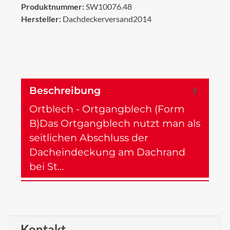
Produktnummer:
SW10076.48
Hersteller:
Dachdeckerversand2014
Beschreibung
Ortblech - Ortgangblech (Form
B)Das Ortgangblech nutzt man als
seitlichen Abschluss der
Dacheindeckung am Dachrand
bei St…
Mehr
Kontakt