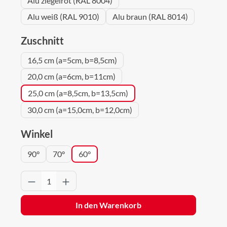
Alu ziegelrot (RAL 8004)
Alu weiß (RAL 9010)
Alu braun (RAL 8014)
auswählen
Zuschnitt
16,5 cm (a=5cm, b=8,5cm)
20,0 cm (a=6cm, b=11cm)
25,0 cm (a=8,5cm, b=13,5cm)
30,0 cm (a=15,0cm, b=12,0cm)
auswählen
Winkel
90°
70°
60°
Produkt Anzahl: Gib den gewünschten Wert 
In den Warenkorb