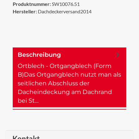
Produktnummer:
SW10076.51
Hersteller:
Dachdeckerversand2014
Beschreibung
Ortblech - Ortgangblech (Form
B)Das Ortgangblech nutzt man als
seitlichen Abschluss der
Dacheindeckung am Dachrand
bei St…
Mehr
Kontakt