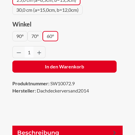
30,0 cm (a=15,0cm, b=12,0cm)
auswählen
Winkel
90°
70°
60°
Produkt Anzahl: Gib den gewünschten Wert 
In den Warenkorb
Produktnummer:
SW10072.9
Hersteller:
Dachdeckerversand2014
Beschreibung