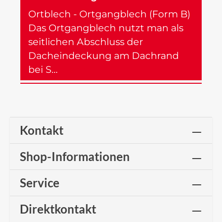
Ortblech - Ortgangblech (Form B)
Das Ortgangblech nutzt man als
seitlichen Abschluss der
Dacheindeckung am Dachrand
bei S…
Mehr
Kontakt
Shop-Informationen
Service
Direktkontakt