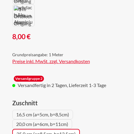
Regulärer Preis:
8,00 €
Grundpreisangabe:
1 Meter
Preise inkl. MwSt. zzgl. Versandkosten
Versandgruppe 2
Versandfertig in 2 Tagen, Lieferzeit 1-3 Tage
auswählen
Zuschnitt
16,5 cm (a=5cm, b=8,5cm)
20,0 cm (a=6cm, b=11cm)
25,0 cm (a=8,5cm, b=13,5cm)