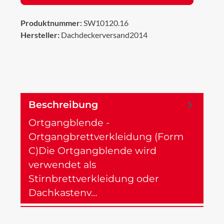
Produktnummer:
SW10120.16
Hersteller:
Dachdeckerversand2014
Beschreibung
Ortgangblende -
Ortgangbrettverkleidung (Form
C)Die Ortgangblende wird
verwendet als
Stirnbrettverkleidung oder
Dachkastenv…
Mehr