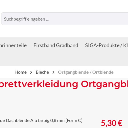
rinnenteile
Firstband Gradband
SIGA-Produkte / K
Home
Bleche
Ortgangblende / Ortblende
brettverkleidung Ortgangb
Regulärer Prei
5,30 €