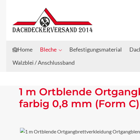
Zum Hauptinhalt springen
Zur Suche springen
Home
Bleche
Befestigungsmaterial
Dach
Walzblei / Anschlussband
1 m Ortblende Ortgang
farbig 0,8 mm (Form C)
Bildergalerie überspringen