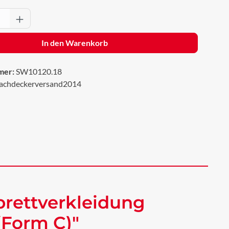
Anzahl: Gib den gewünschten Wert ein oder 
In den Warenkorb
mer:
SW10120.18
achdeckerversand2014
rettverkleidung
(Form C)"