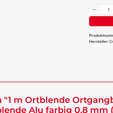
Produkt 
Produktnum
Hersteller:
D
 "1 m Ortblende Ortgangb
ende Alu farbig 0,8 mm 