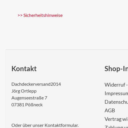
>> Sicherheitshinweise
Kontakt
Shop-I
Dachdeckerversand2014
Widerruf 
Jörg Ortlepp
Impressu
Augenseestraße 7
Datenschu
07381 Pößneck
AGB
Vertrag w
Oder über unser
Kontaktformular
.
Zahlung u