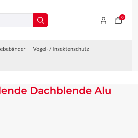
0
lebebänder
Vogel- / Insektenschutz
lende Dachblende Alu
s: