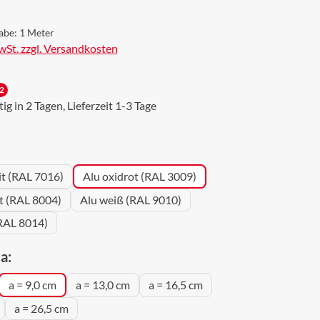
abe:
1 Meter
MwSt. zzgl. Versandkosten
2
g in 2 Tagen, Lieferzeit 1-3 Tage
wählen
it (RAL 7016)
Alu oxidrot (RAL 3009)
ot (RAL 8004)
Alu weiß (RAL 9010)
RAL 8014)
auswählen
a:
a = 9,0 cm
a = 13,0 cm
a = 16,5 cm
a = 26,5 cm