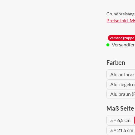
Grundpreisang
Preise inkl. 
Versandgruppe 
Versandferti
aus
Farben
Alu anthraz
Alu ziegelr
Alu braun (
Maß Seite 
a = 6,5 cm
a = 21,5 cm