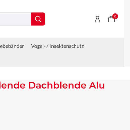
0
lebebänder
Vogel- / Insektenschutz
lende Dachblende Alu
s: