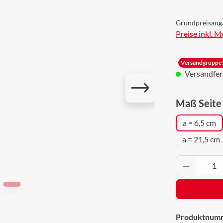
Grundpreisang
Preise inkl. 
Versandgruppe 
Versandferti
Maß Seite 
a = 6,5 cm
a = 21,5 cm
Produkt 
Produktnum