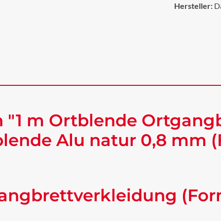
Hersteller:
D
 "1 m Ortblende Ortgangb
ende Alu natur 0,8 mm (
angbrettverkleidung (For