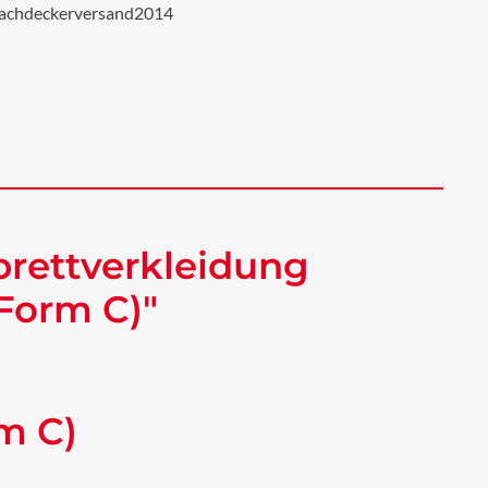
achdeckerversand2014
rettverkleidung
Form C)"
m C)