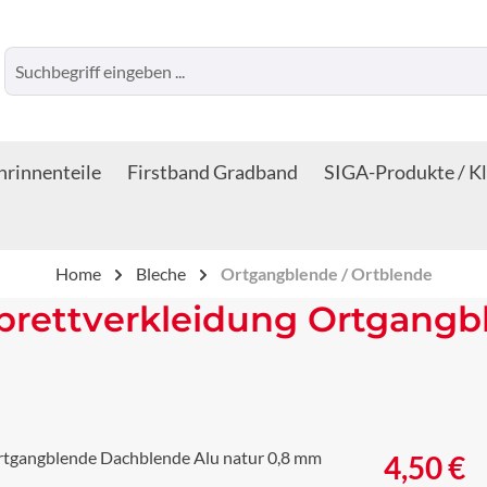
rinnenteile
Firstband Gradband
SIGA-Produkte / K
Home
Bleche
Ortgangblende / Ortblende
brettverkleidung Ortgangb
Regulärer Prei
4,50 €