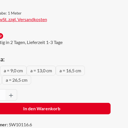
abe:
1 Meter
MwSt. zzgl. Versandkosten
2
g in 2 Tagen, Lieferzeit 1-3 Tage
auswählen
a:
a = 9,0 cm
a = 13,0 cm
a = 16,5 cm
a = 26,5 cm
Anzahl: Gib den gewünschten Wert ein oder 
In den Warenkorb
mer:
SW10116.6