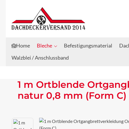
Zum Hauptinhalt springen
Zur Suche springen
Home
Bleche
Befestigungsmaterial
Dach
Walzblei / Anschlussband
1 m Ortblende Ortgang
natur 0,8 mm (Form C)
Bildergalerie überspringen