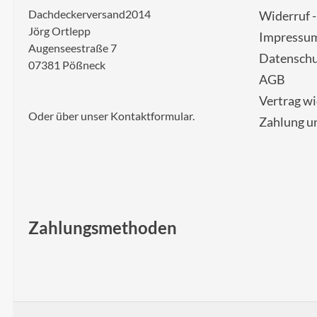
Dachdeckerversand2014
Widerruf 
Jörg Ortlepp
Impressu
Augenseestraße 7
Datenschu
07381 Pößneck
AGB
Vertrag w
Oder über unser
Kontaktformular
.
Zahlung u
Zahlungsmethoden