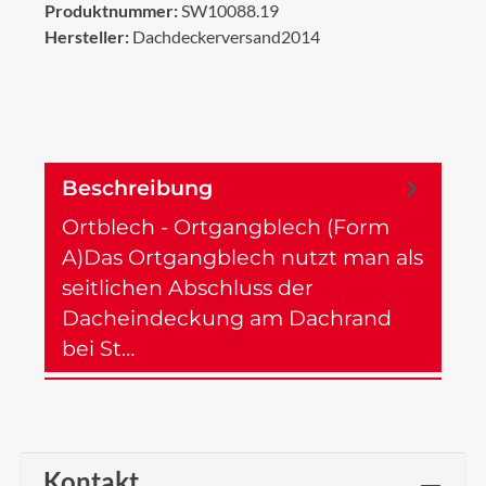
Produktnummer:
SW10088.19
Hersteller:
Dachdeckerversand2014
Beschreibung
Ortblech - Ortgangblech (Form
A)Das Ortgangblech nutzt man als
seitlichen Abschluss der
Dacheindeckung am Dachrand
bei St…
Mehr
Kontakt