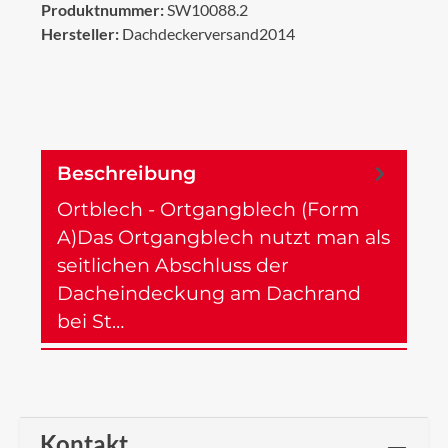
Produktnummer:
SW10088.2
Hersteller:
Dachdeckerversand2014
Beschreibung
Ortblech - Ortgangblech (Form
A)Das Ortgangblech nutzt man als
seitlichen Abschluss der
Dacheindeckung am Dachrand
bei St…
Mehr
Kontakt