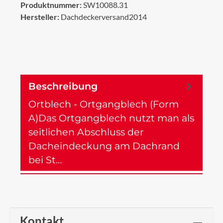
Produktnummer:
SW10088.31
Hersteller:
Dachdeckerversand2014
Beschreibung
Ortblech - Ortgangblech (Form
A)Das Ortgangblech nutzt man als
seitlichen Abschluss der
Dacheindeckung am Dachrand
bei St…
Mehr
Kontakt