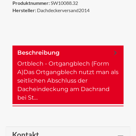
Produktnummer:
SW10088.32
Hersteller:
Dachdeckerversand2014
Beschreibung
Ortblech - Ortgangblech (Form
A)Das Ortgangblech nutzt man als
seitlichen Abschluss der
Dacheindeckung am Dachrand
bei St…
Mehr
Kontakt