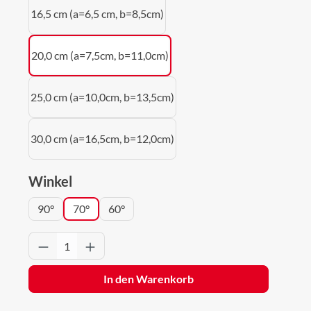
16,5 cm (a=6,5 cm, b=8,5cm)
20,0 cm (a=7,5cm, b=11,0cm)
25,0 cm (a=10,0cm, b=13,5cm)
30,0 cm (a=16,5cm, b=12,0cm)
auswählen
Winkel
90°
70°
60°
Produkt Anzahl: Gib den gewünschten Wert 
In den Warenkorb