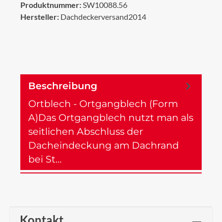
Produktnummer:
SW10088.56
Hersteller:
Dachdeckerversand2014
Beschreibung
Ortblech - Ortgangblech (Form
A)Das Ortgangblech nutzt man als
seitlichen Abschluss der
Dacheindeckung am Dachrand
bei St…
Mehr
Kontakt