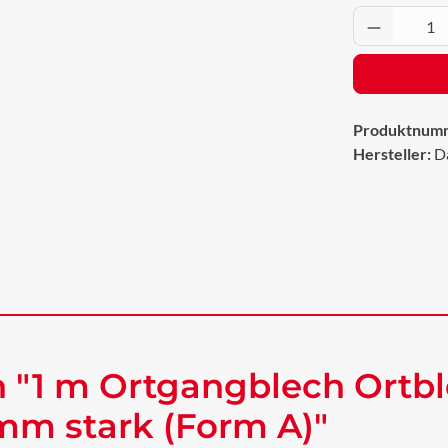
Produkt 
Produktnum
Hersteller:
D
 "1 m Ortgangblech Ortbl
mm stark (Form A)"