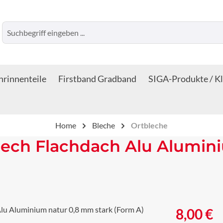
rinnenteile
Firstband Gradband
SIGA-Produkte / K
Home
Bleche
Ortbleche
lech Flachdach Alu Alumin
Regulärer Prei
8,00 €