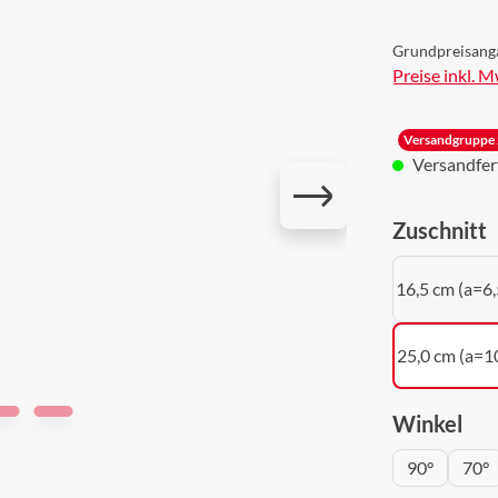
Grundpreisang
Preise inkl. 
Versandgruppe 
Versandferti
a
Zuschnitt
16,5 cm (a=6,
25,0 cm (a=1
aus
Winkel
90°
70°