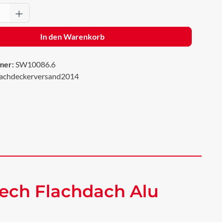
Anzahl: Gib den gewünschten Wert ein oder 
In den Warenkorb
mer:
SW10086.6
achdeckerversand2014
ech Flachdach Alu