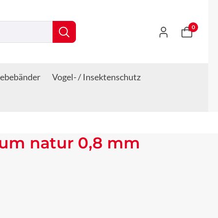
0
lebebänder
Vogel- / Insektenschutz
ium natur 0,8 mm
s: