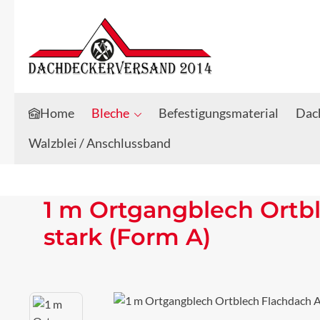
Zum Hauptinhalt springen
Zur Suche springen
Home
Bleche
Befestigungsmaterial
Dach
Walzblei / Anschlussband
1 m Ortgangblech Ortb
stark (Form A)
Bildergalerie überspringen