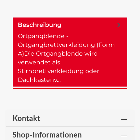
Beschreibung
Ortgangblende -
Ortgangbrettverkleidung (Form
A)Die Ortgangblende wird
verwendet als
Stirnbrettverkleidung oder
Dachkastenv…
Mehr
Kontakt
Shop-Informationen