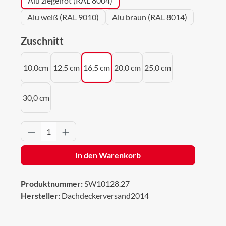
Alu ziegelrot (RAL 8004)
Alu weiß (RAL 9010)
Alu braun (RAL 8014)
auswählen
Zuschnitt
10,0cm
12,5 cm
16,5 cm
20,0 cm
25,0 cm
30,0 cm
Produkt Anzahl: Gib den gewünschten Wert 
In den Warenkorb
Produktnummer:
SW10128.27
Hersteller:
Dachdeckerversand2014