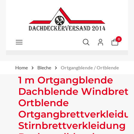
Zum Hauptinhalt springen
0
Home
Bleche
Ortgangblende / Ortblende
1 m Ortgangblende
Dachblende Windbrett
Ortblende
Ortgangbrettverkleidu
Stirnbrettverkleidung