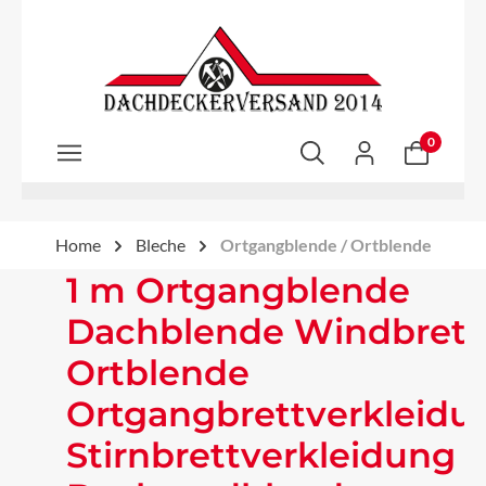
Zum Hauptinhalt springen
0
Home
Bleche
Ortgangblende / Ortblende
1 m Ortgangblende
Dachblende Windbrett
Ortblende
Ortgangbrettverkleidu
Stirnbrettverkleidung