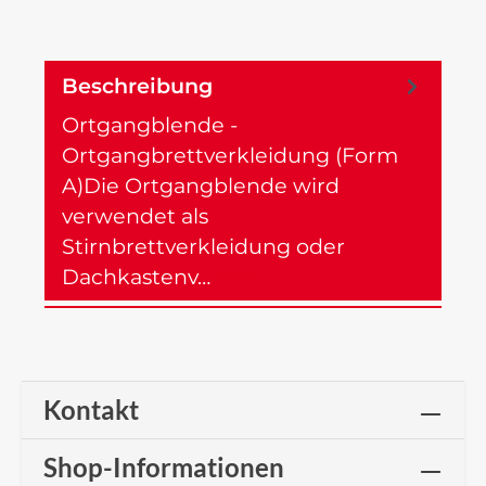
Beschreibung
Ortgangblende -
Ortgangbrettverkleidung (Form
A)Die Ortgangblende wird
verwendet als
Stirnbrettverkleidung oder
Dachkastenv…
Mehr
Kontakt
Shop-Informationen