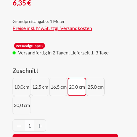
Regulärer Preis:
6,35 €
Grundpreisangabe:
1 Meter
Preise inkl. MwSt. zzgl. Versandkosten
Versandgruppe 2
Versandfertig in 2 Tagen, Lieferzeit 1-3 Tage
auswählen
Zuschnitt
10,0cm
12,5 cm
16,5 cm
20,0 cm
25,0 cm
30,0 cm
Produkt Anzahl: Gib den gewünschten Wert 