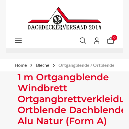
Zum Hauptinhalt springen
0
Home
Bleche
Ortgangblende / Ortblende
1 m Ortgangblende
Windbrett
Ortgangbrettverkleidu
Ortblende Dachblende
Alu Natur (Form A)