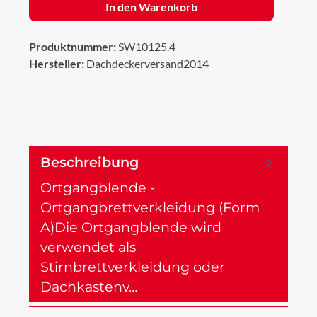
In den Warenkorb
Produktnummer:
SW10125.4
Hersteller:
Dachdeckerversand2014
Beschreibung
Ortgangblende -
Ortgangbrettverkleidung (Form
A)Die Ortgangblende wird
verwendet als
Stirnbrettverkleidung oder
Dachkastenv…
Mehr