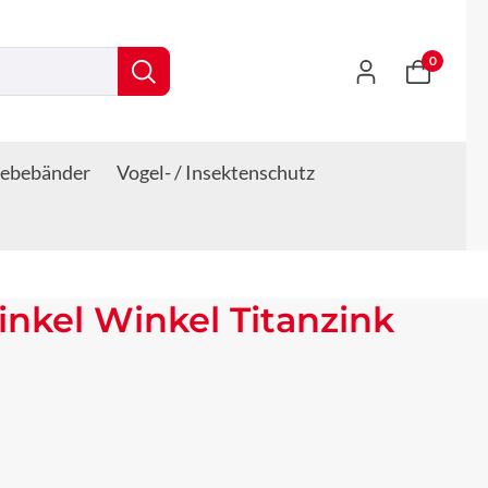
0
lebebänder
Vogel- / Insektenschutz
kel Winkel Titanzink
s: