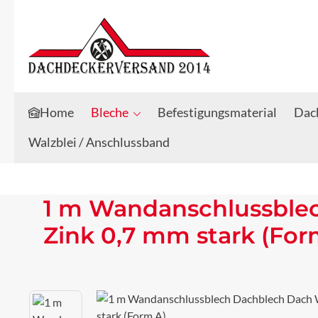
Zum Hauptinhalt springen
Zur Suche springen
Home
Bleche
Befestigungsmaterial
Dach
Walzblei / Anschlussband
1 m Wandanschlussblec
Zink 0,7 mm stark (For
Bildergalerie überspringen