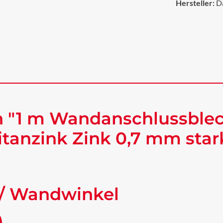
Hersteller:
D
n "1 m Wandanschlussble
tanzink Zink 0,7 mm star
/ Wandwinkel
)