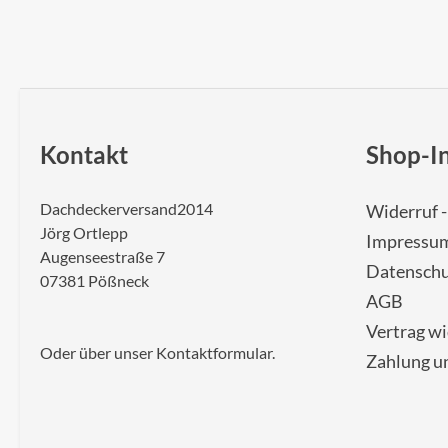
Kontakt
Shop-I
Dachdeckerversand2014
Widerruf 
Jörg Ortlepp
Impressu
Augenseestraße 7
Datenschu
07381 Pößneck
AGB
Vertrag w
Oder über unser
Kontaktformular
.
Zahlung u