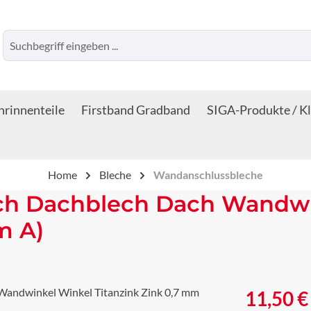
rinnenteile
Firstband Gradband
SIGA-Produkte / K
Home
Bleche
Wandanschlussbleche
h Dachblech Dach Wandwin
m A)
Regulärer Prei
11,50 €