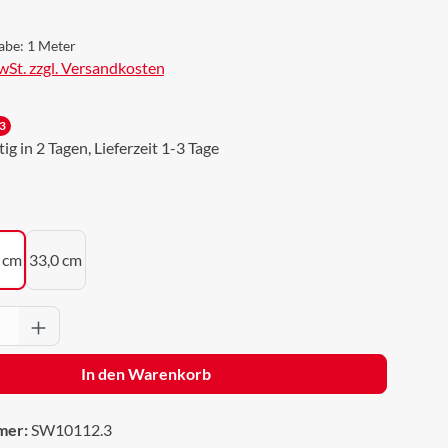
abe:
1 Meter
MwSt. zzgl. Versandkosten
3
g in 2 Tagen, Lieferzeit 1-3 Tage
uswählen
 cm
33,0 cm
Anzahl: Gib den gewünschten Wert ein oder 
In den Warenkorb
mer:
SW10112.3