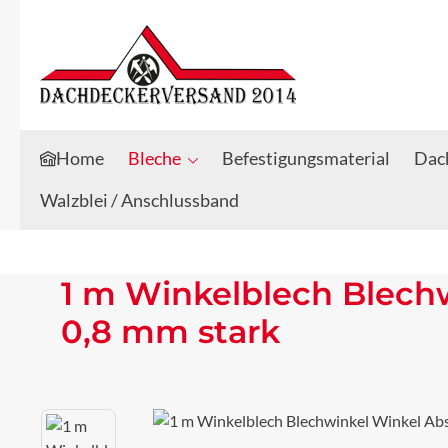
Zum Hauptinhalt springen
Zur Suche springen
Home
Bleche
Befestigungsmaterial
Dach
Walzblei / Anschlussband
1 m Winkelblech Blech
0,8 mm stark
Bildergalerie überspringen