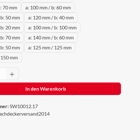
b: 70 mm
a: 100 mm / b: 60 mm
 b: 50 mm
a: 120 mm / b: 40 mm
 b: 20 mm
a: 100 mm / b: 100 mm
 b: 70 mm
a: 140 mm / b: 60 mm
 b: 50 mm
a: 125 mm / 125 mm
/ 150 mm
Anzahl: Gib den gewünschten Wert ein oder 
In den Warenkorb
mer:
SW10012.17
achdeckerversand2014