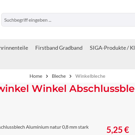
rinnenteile
Firstband Gradband
SIGA-Produkte / K
Home
Bleche
Winkelbleche
winkel Winkel Abschlussbl
Regulärer Prei
5,25 €