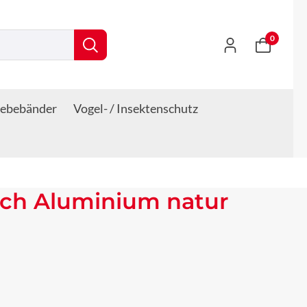
0
lebebänder
Vogel- / Insektenschutz
ech Aluminium natur
s: