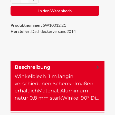
In den Warenkorb
Produktnummer:
SW10012.21
Hersteller:
Dachdeckerversand2014
Beschreibung
Winkelblech 1 m langin
verschiedenen Schenkelmaßen
erhältlichMaterial: Aluminium
natur 0,8 mm starkWinkel 90° Di…
Mehr