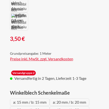
Regulärer Preis:
3,50 €
Grundpreisangabe:
1 Meter
Preise inkl. MwSt. zzgl. Versandkosten
Versandgruppe 2
Versandfertig in 2 Tagen, Lieferzeit 1-3 Tage
auswählen
Winkelblech Schenkelmaße
a: 15 mm / b: 15 mm
a: 20 mm / b: 20 mm