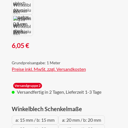
Regulärer Preis:
6,05 €
Grundpreisangabe:
1 Meter
Preise inkl. MwSt. zzgl. Versandkosten
Versandgruppe 2
Versandfertig in 2 Tagen, Lieferzeit 1-3 Tage
auswählen
Winkelblech Schenkelmaße
a: 15 mm / b: 15 mm
a: 20 mm / b: 20 mm