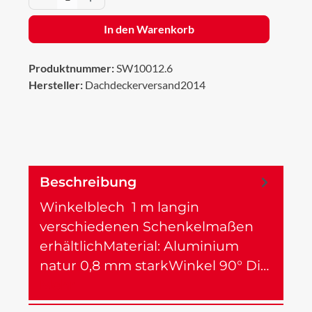
In den Warenkorb
Produktnummer:
SW10012.6
Hersteller:
Dachdeckerversand2014
Beschreibung
Winkelblech 1 m langin
verschiedenen Schenkelmaßen
erhältlichMaterial: Aluminium
natur 0,8 mm starkWinkel 90° Di…
Mehr