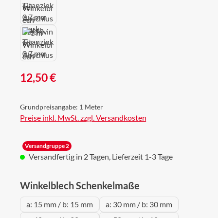
Regulärer Preis:
12,50 €
Grundpreisangabe:
1 Meter
Preise inkl. MwSt. zzgl. Versandkosten
Versandgruppe 2
Versandfertig in 2 Tagen, Lieferzeit 1-3 Tage
auswählen
Winkelblech Schenkelmaße
a: 15 mm / b: 15 mm
a: 30 mm / b: 30 mm