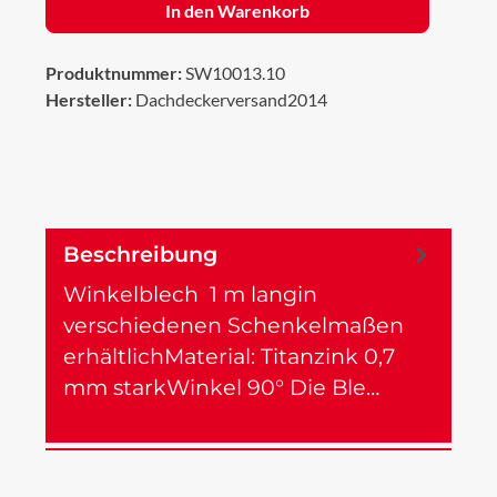
In den Warenkorb
Produktnummer:
SW10013.10
Hersteller:
Dachdeckerversand2014
Beschreibung
Winkelblech 1 m langin
verschiedenen Schenkelmaßen
erhältlichMaterial: Titanzink 0,7
mm starkWinkel 90° Die Ble…
Mehr