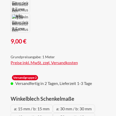
Regulärer Preis:
9,00 €
Grundpreisangabe:
1 Meter
Preise inkl. MwSt. zzgl. Versandkosten
Versandgruppe 2
Versandfertig in 2 Tagen, Lieferzeit 1-3 Tage
auswählen
Winkelblech Schenkelmaße
a: 15 mm / b: 15 mm
a: 30 mm / b: 30 mm