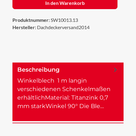
In den Warenkorb
Produktnummer:
SW10013.13
Hersteller:
Dachdeckerversand2014
Beschreibung
Winkelblech 1 m langin
verschiedenen Schenkelmaßen
erhältlichMaterial: Titanzink 0,7
mm starkWinkel 90° Die Ble…
Mehr