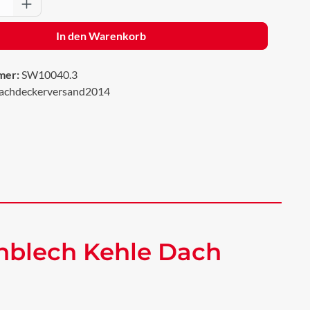
Anzahl: Gib den gewünschten Wert ein oder 
In den Warenkorb
mer:
SW10040.3
achdeckerversand2014
hblech Kehle Dach