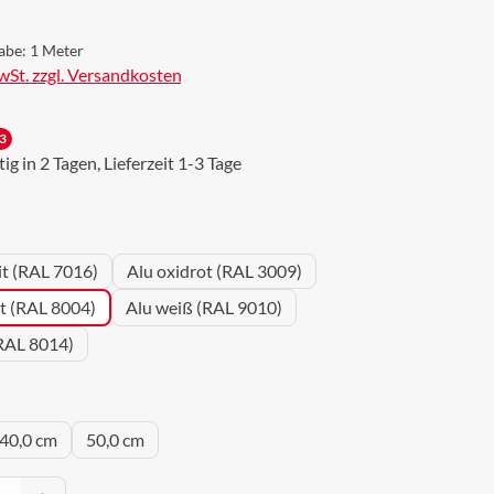
abe:
1 Meter
MwSt. zzgl. Versandkosten
3
g in 2 Tagen, Lieferzeit 1-3 Tage
wählen
it (RAL 7016)
Alu oxidrot (RAL 3009)
ot (RAL 8004)
Alu weiß (RAL 9010)
RAL 8014)
uswählen
40,0 cm
50,0 cm