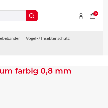
0
lebebänder
Vogel- / Insektenschutz
ium farbig 0,8 mm
s: