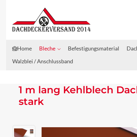
Zum Hauptinhalt springen
Zur Suche springen
Home
Bleche
Befestigungsmaterial
Dach
Walzblei / Anschlussband
1 m lang Kehlblech Da
stark
Bildergalerie überspringen