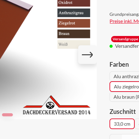
Grundpreisang
Preise inkl. 
Versandgruppe 
Versandferti
aus
Farben
Alu anthraz
Alu ziegelr
Alu braun (
a
Zuschnitt
33,0 cm