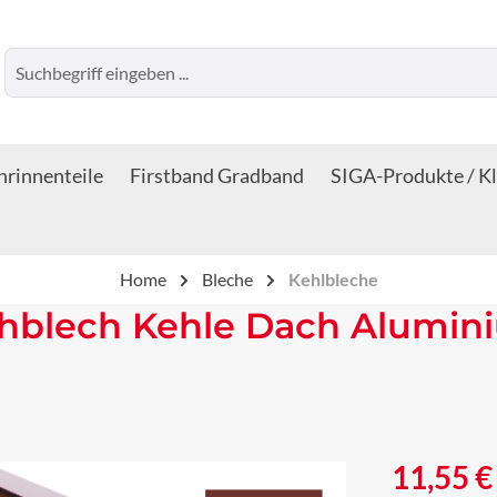
rinnenteile
Firstband Gradband
SIGA-Produkte / K
Home
Bleche
Kehlbleche
chblech Kehle Dach Alumin
Regulärer Prei
11,55 €