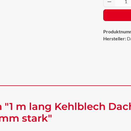
Produkt 
Produktnum
Hersteller:
D
 "1 m lang Kehlblech Dac
 mm stark"