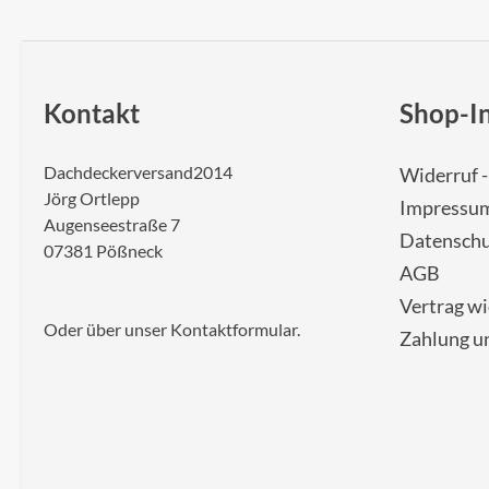
Kontakt
Shop-I
Dachdeckerversand2014
Widerruf 
Jörg Ortlepp
Impressu
Augenseestraße 7
Datenschu
07381 Pößneck
AGB
Vertrag w
Oder über unser
Kontaktformular
.
Zahlung u