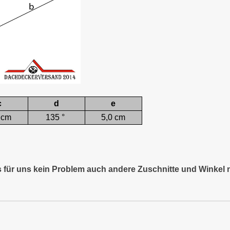
c
d
e
 cm
135 °
5,0 cm
es für uns kein Problem auch andere Zuschnitte und Winkel 