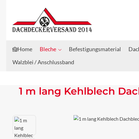
Zum Hauptinhalt springen
Zur Suche springen
Home
Bleche
Befestigungsmaterial
Dach
Walzblei / Anschlussband
1 m lang Kehlblech Dac
Bildergalerie überspringen