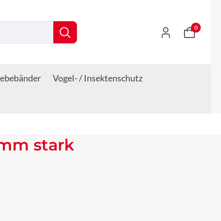
0
lebebänder
Vogel- / Insektenschutz
 mm stark
s: