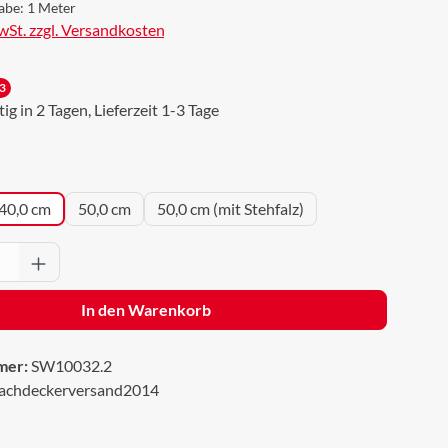
abe:
1 Meter
MwSt. zzgl. Versandkosten
3
g in 2 Tagen, Lieferzeit 1-3 Tage
uswählen
40,0 cm
50,0 cm
50,0 cm (mit Stehfalz)
Anzahl: Gib den gewünschten Wert ein oder 
In den Warenkorb
mer:
SW10032.2
achdeckerversand2014