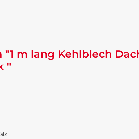
 "1 m lang Kehlblech Dac
k "
falz