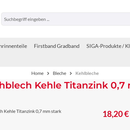
rinnenteile
Firstband Gradband
SIGA-Produkte / K
Home
Bleche
Kehlbleche
hblech Kehle Titanzink 0,7
Regulärer Prei
18,20 €