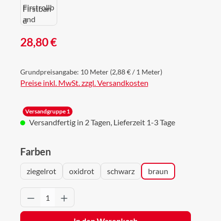
Regulärer Preis:
28,80 €
Grundpreisangabe:
10 Meter
(2,88 € / 1 Meter)
Preise inkl. MwSt. zzgl. Versandkosten
Versandgruppe 1
Versandfertig in 2 Tagen, Lieferzeit 1-3 Tage
auswählen
Farben
ziegelrot
oxidrot
schwarz
braun
Produkt Anzahl: Gib den gewünschten Wert 
In den Warenkorb