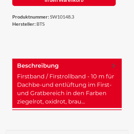
Produktnummer:
SW10148.3
Hersteller:
BTS
Beschreibung
Firstband / Firstrollband - 10 m für
Dachbe-und entlüftung im First-
und Gratbereich in den Farben
ziegelrot, oxidrot, brau…
Mehr