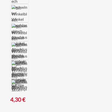
Regulärer Preis:
4,30 €