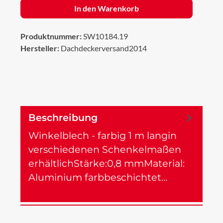
In den Warenkorb
Produktnummer:
SW10184.19
Hersteller:
Dachdeckerversand2014
Beschreibung
Winkelblech - farbig 1 m langin
verschiedenen Schenkelmaßen
erhältlichStärke:0,8 mmMaterial:
Aluminium farbbeschichtet…
Mehr