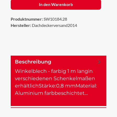
In den Warenkorb
Produktnummer:
SW10184.28
Hersteller:
Dachdeckerversand2014
Beschreibung
Winkelblech - farbig 1 m langin
verschiedenen Schenkelmaßen
erhältlichStärke:0,8 mmMaterial:
Aluminium farbbeschichtet…
Mehr