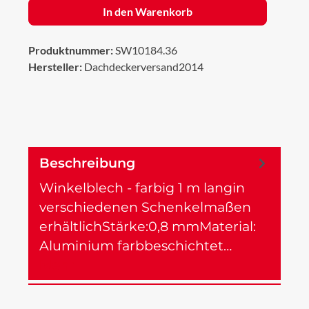
In den Warenkorb
Produktnummer:
SW10184.36
Hersteller:
Dachdeckerversand2014
Beschreibung
Winkelblech - farbig 1 m langin
verschiedenen Schenkelmaßen
erhältlichStärke:0,8 mmMaterial:
Aluminium farbbeschichtet…
Mehr