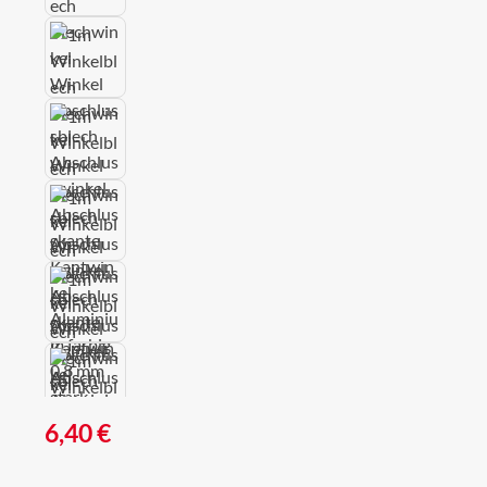
Regulärer Preis:
6,40 €