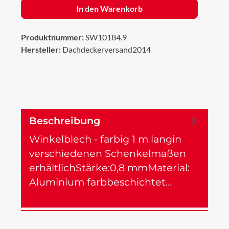
In den Warenkorb
Produktnummer:
SW10184.9
Hersteller:
Dachdeckerversand2014
Beschreibung
Winkelblech - farbig 1 m langin
verschiedenen Schenkelmaßen
erhältlichStärke:0,8 mmMaterial:
Aluminium farbbeschichtet…
Mehr