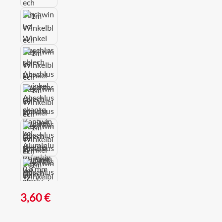
Regulärer Preis:
3,60 €