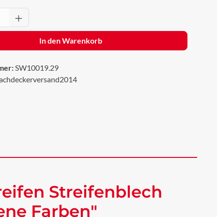
Anzahl: Gib den gewünschten Wert ein oder 
In den Warenkorb
mer:
SW10019.29
achdeckerversand2014
eifen Streifenblech
dene Farben"