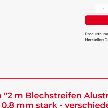
Produkt 
Produktnum
Hersteller:
D
"2 m Blechstreifen Alustr
 0,8 mm stark - verschie