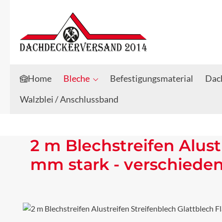
Zum Hauptinhalt springen
Zur Suche springen
Home
Bleche
Befestigungsmaterial
Dach
Walzblei / Anschlussband
2 m Blechstreifen Alust
mm stark - verschiede
Bildergalerie überspringen