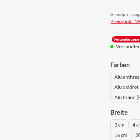
Grundpreisang
Preise inkl. 
Versandgruppe 
Versandferti
aus
Farben
Alu anthraz
Alu oxidrot
Alu braun (
aus
Breite
3 cm
4 c
16 cm
2