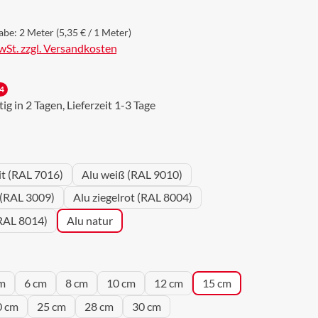
abe:
2 Meter
(5,35 € / 1 Meter)
MwSt. zzgl. Versandkosten
4
g in 2 Tagen, Lieferzeit 1-3 Tage
wählen
it (RAL 7016)
Alu weiß (RAL 9010)
 (RAL 3009)
Alu ziegelrot (RAL 8004)
RAL 8014)
Alu natur
wählen
m
6 cm
8 cm
10 cm
12 cm
15 cm
0 cm
25 cm
28 cm
30 cm