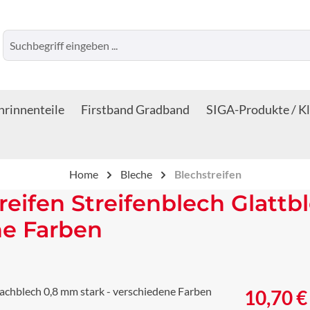
rinnenteile
Firstband Gradband
SIGA-Produkte / K
Home
Bleche
Blechstreifen
reifen Streifenblech Glattb
ne Farben
Regulärer Prei
10,70 €