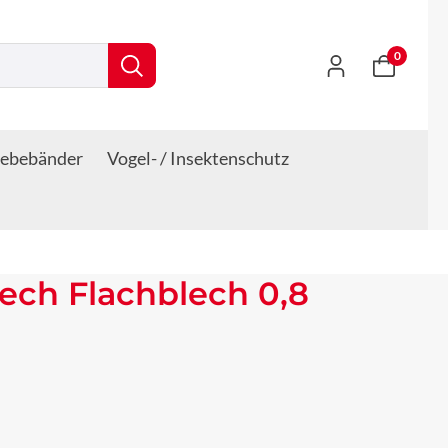
0
lebebänder
Vogel- / Insektenschutz
lech Flachblech 0,8
s: