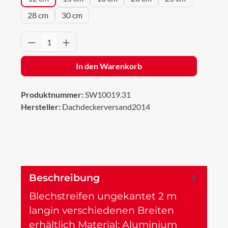
28 cm
30 cm
Produkt Anzahl: Gib den gewünschten Wert 
In den Warenkorb
Produktnummer:
SW10019.31
Hersteller:
Dachdeckerversand2014
Beschreibung
Blechstreifen ungekantet 2 m
langin verschiedenen Breiten
erhältlich Material: Aluminium