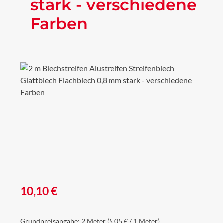
stark - verschiedene
Farben
Bildergalerie überspringen
Regulärer Preis:
10,10 €
Grundpreisangabe:
2 Meter
(5,05 € / 1 Meter)