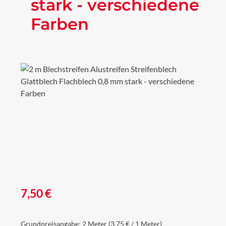
stark - verschiedene
Farben
Bildergalerie überspringen
Regulärer Preis:
7,50 €
Grundpreisangabe:
2 Meter
(3,75 € / 1 Meter)