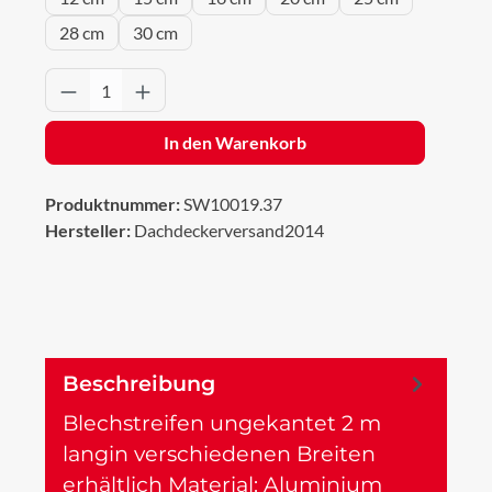
28 cm
30 cm
Produkt Anzahl: Gib den gewünschten Wert 
In den Warenkorb
Produktnummer:
SW10019.37
Hersteller:
Dachdeckerversand2014
Beschreibung
Blechstreifen ungekantet 2 m
langin verschiedenen Breiten
erhältlich Material: Aluminium