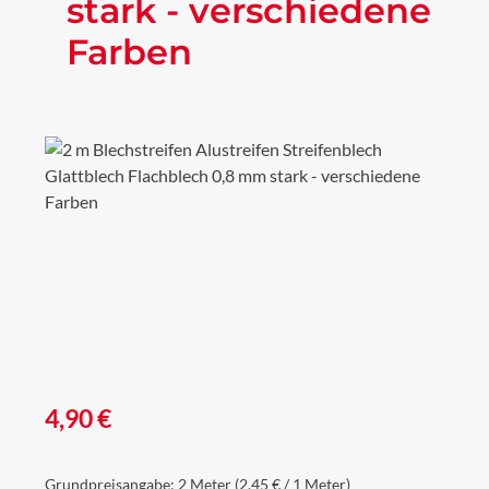
stark - verschiedene
Farben
Bildergalerie überspringen
Regulärer Preis:
4,90 €
Grundpreisangabe:
2 Meter
(2,45 € / 1 Meter)