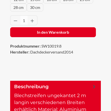
28 cm
30 cm
Produkt Anzahl: Gib den gewünschten Wert 
In den Warenkorb
Produktnummer:
SW10019.8
Hersteller:
Dachdeckerversand2014
Beschreibung
Blechstreifen ungekantet 2 m
langin verschiedenen Breiten
erhältlich Material: Aluminium