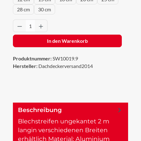
28 cm
30 cm
Produkt Anzahl: Gib den gewünschten Wert 
In den Warenkorb
Produktnummer:
SW10019.9
Hersteller:
Dachdeckerversand2014
Beschreibung
Blechstreifen ungekantet 2 m
langin verschiedenen Breiten
erhältlich Material: Aluminium