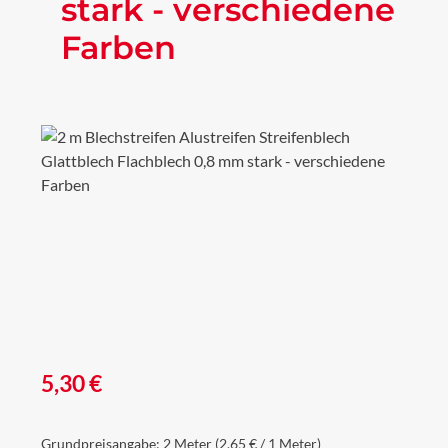
stark - verschiedene
Farben
Bildergalerie überspringen
Regulärer Preis:
5,30 €
Grundpreisangabe:
2 Meter
(2,65 € / 1 Meter)