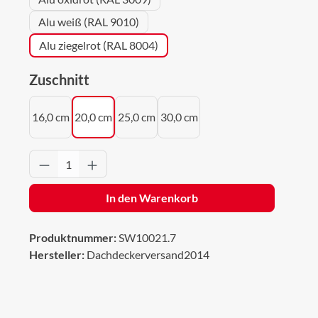
Alu weiß (RAL 9010)
Alu ziegelrot (RAL 8004)
auswählen
Zuschnitt
16,0 cm
20,0 cm
25,0 cm
30,0 cm
Produkt Anzahl: Gib den gewünschten Wert 
In den Warenkorb
Produktnummer:
SW10021.7
Hersteller:
Dachdeckerversand2014