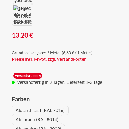
Regulärer Preis:
13,20 €
Grundpreisangabe:
2 Meter
(6,60 € / 1 Meter)
Preise inkl. MwSt. zzgl. Versandkosten
Versandgruppe 4
Versandfertig in 2 Tagen, Lieferzeit 1-3 Tage
auswählen
Farben
Alu anthrazit (RAL 7016)
Alu braun (RAL 8014)
Alu oxidrot (RAL 3009)