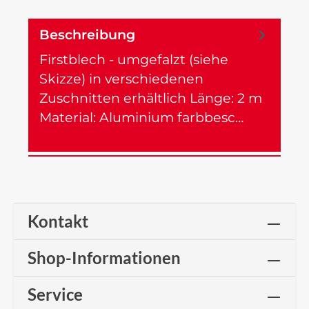
Beschreibung
Firstblech - umgefalzt (siehe
Skizze) in verschiedenen
Zuschnitten erhältlich Länge: 2 m
Material: Aluminium farbbesc…
Mehr
Kontakt
Shop-Informationen
Service