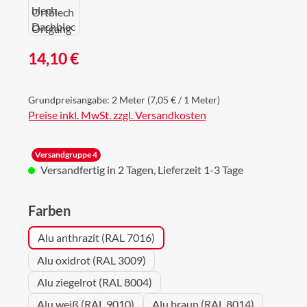
Regulärer Preis:
14,10 €
Grundpreisangabe:
2 Meter
(7,05 € / 1 Meter)
Preise inkl. MwSt. zzgl. Versandkosten
Versandgruppe 4
Versandfertig in 2 Tagen, Lieferzeit 1-3 Tage
auswählen
Farben
Alu anthrazit (RAL 7016)
Alu oxidrot (RAL 3009)
Alu ziegelrot (RAL 8004)
Alu weiß (RAL 9010)
Alu braun (RAL 8014)