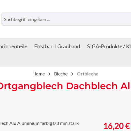
rinnenteile
Firstband Gradband
SIGA-Produkte / K
Home
Bleche
Ortbleche
Ortgangblech Dachblech Al
Regulärer Prei
16,20 €