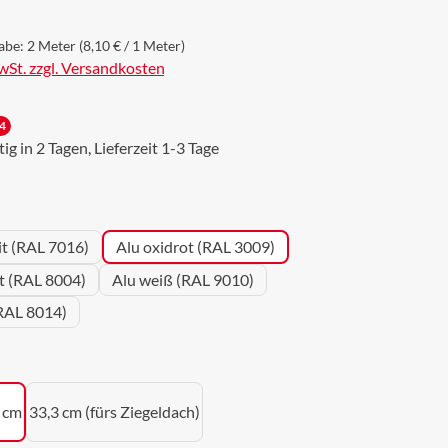
abe:
2 Meter
(8,10 € / 1 Meter)
MwSt. zzgl. Versandkosten
4
g in 2 Tagen, Lieferzeit 1-3 Tage
wählen
it (RAL 7016)
Alu oxidrot (RAL 3009)
ot (RAL 8004)
Alu weiß (RAL 9010)
RAL 8014)
uswählen
 cm
33,3 cm (fürs Ziegeldach)