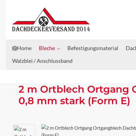
Zum Hauptinhalt springen
Zur Suche springen
Home
Bleche
Befestigungsmaterial
Dach
Walzblei / Anschlussband
2 m Ortblech Ortgang 
0,8 mm stark (Form E)
Bildergalerie überspringen