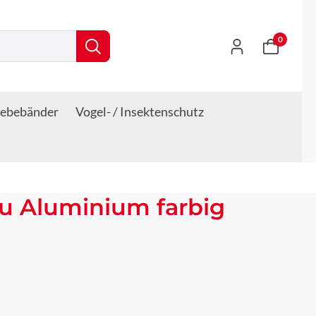
0
lebebänder
Vogel- / Insektenschutz
u Aluminium farbig
s: