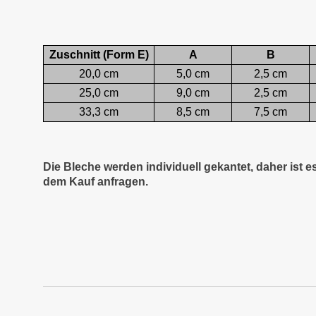
Zuschnitt (Form E)
A
B
20,0 cm
5,0 cm
2,5 cm
25,0 cm
9,0 cm
2,5 cm
33,3 cm
8,5 cm
7,5 cm
Die Bleche werden individuell gekantet, daher ist 
dem Kauf anfragen.