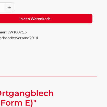
Anzahl: Gib den gewünschten Wert ein oder 
In den Warenkorb
mer:
SW10071.5
achdeckerversand2014
Ortgangblech
(Form E)"