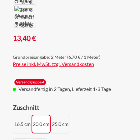
Regulärer Preis:
13,40 €
Grundpreisangabe:
2 Meter
(6,70 € / 1 Meter)
Preise inkl. MwSt. zzgl. Versandkosten
Versandgruppe 4
Versandfertig in 2 Tagen, Lieferzeit 1-3 Tage
auswählen
Zuschnitt
16,5 cm
20,0 cm
25,0 cm