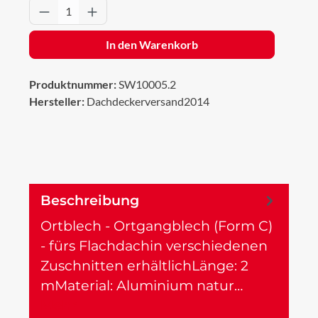
Produkt Anzahl: Gib den gewünschten Wert 
In den Warenkorb
Produktnummer:
SW10005.2
Hersteller:
Dachdeckerversand2014
Beschreibung
Ortblech - Ortgangblech (Form C)
- fürs Flachdachin verschiedenen
Zuschnitten erhältlichLänge: 2
mMaterial: Aluminium natur…
Mehr