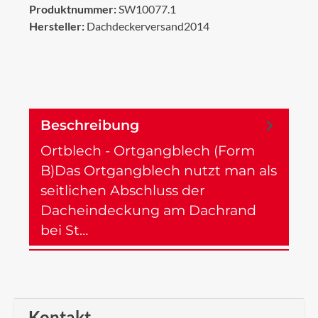
Produktnummer:
SW10077.1
Hersteller:
Dachdeckerversand2014
Beschreibung
Ortblech - Ortgangblech (Form
B)Das Ortgangblech nutzt man als
seitlichen Abschluss der
Dacheindeckung am Dachrand
bei St…
Mehr
Kontakt