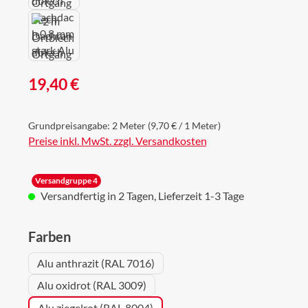
Regulärer Preis:
19,40 €
Grundpreisangabe:
2 Meter
(9,70 € / 1 Meter)
Preise inkl. MwSt. zzgl. Versandkosten
Versandgruppe 4
Versandfertig in 2 Tagen, Lieferzeit 1-3 Tage
auswählen
Farben
Alu anthrazit (RAL 7016)
Alu oxidrot (RAL 3009)
Alu ziegelrot (RAL 8004)