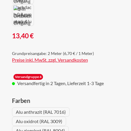
Regulärer Preis:
13,40 €
Grundpreisangabe:
2 Meter
(6,70 € / 1 Meter)
Preise inkl. MwSt. zzgl. Versandkosten
Versandgruppe 4
Versandfertig in 2 Tagen, Lieferzeit 1-3 Tage
auswählen
Farben
Alu anthrazit (RAL 7016)
Alu oxidrot (RAL 3009)
Alu ziegelrot (RAL 8004)