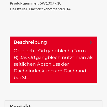
Produktnummer:
SW10077.18
Hersteller:
Dachdeckerversand2014
Beschreibung
Ortblech - Ortgangblech (Form
B)Das Ortgangblech nutzt man als
seitlichen Abschluss der
Dacheindeckung am Dachrand
bei St…
Mehr
Kontakt