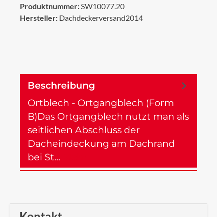
Produktnummer:
SW10077.20
Hersteller:
Dachdeckerversand2014
Beschreibung
Ortblech - Ortgangblech (Form
B)Das Ortgangblech nutzt man als
seitlichen Abschluss der
Dacheindeckung am Dachrand
bei St…
Mehr
Kontakt