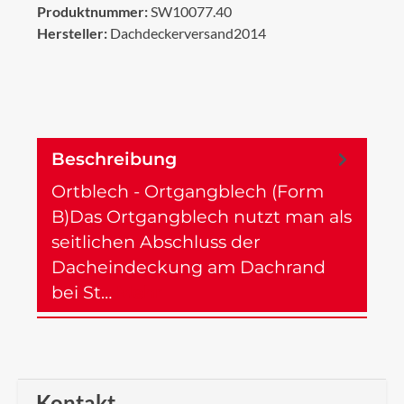
Produktnummer:
SW10077.40
Hersteller:
Dachdeckerversand2014
Beschreibung
Ortblech - Ortgangblech (Form
B)Das Ortgangblech nutzt man als
seitlichen Abschluss der
Dacheindeckung am Dachrand
bei St…
Mehr
Kontakt